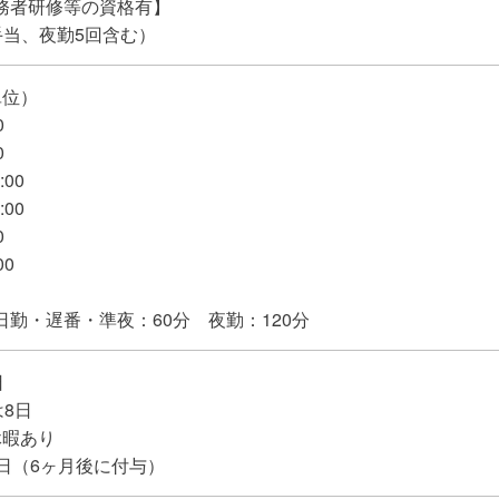
務者研修等の資格有】
諸手当、夜勤5回含む）
単位）
0
0
:00
:00
0
00
勤・遅番・準夜：60分 夜勤：120分
日
は8日
休暇あり
日（6ヶ月後に付与）