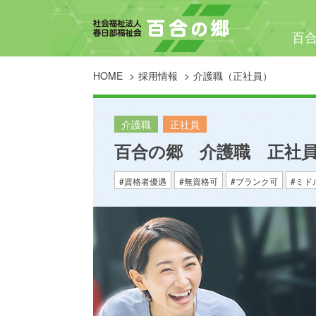
百
HOME
採用情報
介護職（正社員）
介護職
正社員
百合の郷 介護職 正社
資格者優遇
無資格可
ブランク可
ミド