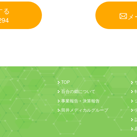
する
メ
294
TOP
百合の郷について
事業報告・決算報告
筒井メディカルグループ