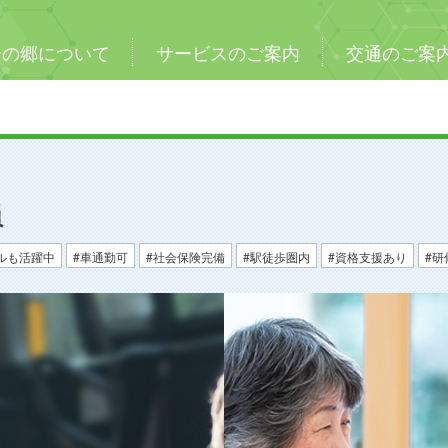
合の郷について
サービスのご案内
交通のご案
員
ルも活躍中
車通勤可
社会保険完備
駅徒歩圏内
資格支援あり
研